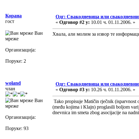
Корана
Одг: Свакодневица или свакодневни
гост
«
Одговор #2 у:
10.01 ч. 01.11.2006. »
Ван
Хвала, али молим за извор те информације
мреже
Организација:
Поруке: 2
woland
Одг: Свакодневица или свакодневни
члан
«
Одговор #3 у:
10.26 ч. 01.11.2006. »
Ван
Tako propisuje Matičin rječnik (isparvnost o
мреже
(među kojima i Klajn) proglasili boljom va
dnevnica im smeta zbog asocijacije na nadni
Организација:
Поруке: 93