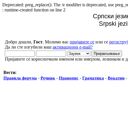
Deprecated: preg_replace(): The /e modifier is deprecated, use preg
: runtime-created function on line 2
Српски јези
Srpski jez
Добро дошли,
Гост
. Молимо вас
пријавите се
или се
региструј
Да ли сте изгубили ваш
активациони e-mail?
Пријавите се корисничким именом или имејлом, лозинком и 
Вести
:
Правила форума
-
Речник
-
Правопис
-
Граматика
-
Вокатив