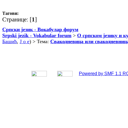
Тагови:
Странице: [
1
]
Српски језик - Вокабулар форум
Srpski jezik - Vokabular forum
>
О српском језику и к
Башић
,
J o e
) > Тема:
Свакодневица или свакодневниц
Powered by SMF 1.1 R