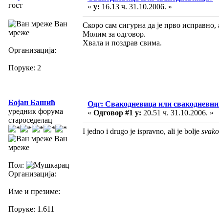
гост
«
у:
16.13 ч. 31.10.2006. »
Ван
Скоро сам сигурна да је прво исправно,
мреже
Молим за одговор.
Хвала и поздрав свима.
Организација:
Поруке: 2
Бојан Башић
Одг: Свакодневица или свакодневни
уредник форума
«
Одговор #1 у:
20.51 ч. 31.10.2006. »
староседелац
I jedno i drugo je ispravno, ali je bolje
svako
Ван
мреже
Пол:
Организација:
Име и презиме:
Поруке: 1.611