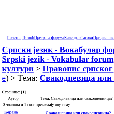
Почетна
Помоћ
Претрага форума
Календар
Тагови
Пријављив
Српски језик - Вокабулар ф
Srpski jezik - Vokabular forum
култури
>
Правопис српског 
e
) > Тема:
Свакодневица или
Странице: [
1
]
Аутор
Тема: Свакодневица или свакодневница? 
0 чланова и 1 гост прегледају ову тему.
Корана
Свакодневица или свакодневница?