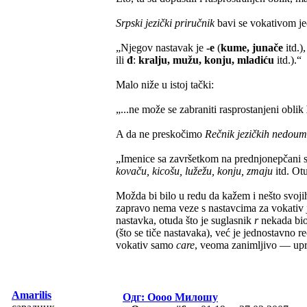
Srpski jezički priručnik
bavi se vokativom jed
„Njegov nastavak je
-e
(
kume, junače
itd.)
ili
đ
:
kralju, mužu, konju, mladiću
itd.).“
Malo niže u istoj tački:
„...ne može se zabraniti rasprostanjeni oblik
A da ne preskočimo
Rečnik jezičkih nedoum
„Imenice sa završetkom na prednjonepčani s
kovaču, kicošu, lužežu, konju, zmaju
itd. Ot
Možda bi bilo u redu da kažem i nešto svoji
zapravo nema veze s nastavcima za vokativ
nastavka, otuda što je suglasnik
r
nekada bio
(što se tiče nastavaka), već je jednostavno 
vokativ samo
care
, veoma zanimljivo — upr
Amarilis
Одг: Оооо Милошу