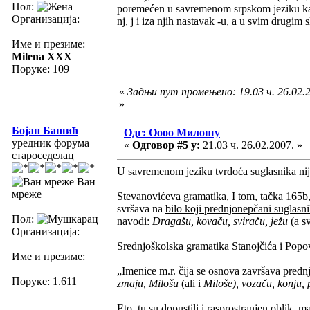
Пол:
poremećen u savremenom srpskom jeziku kada
Организација:
nj, j i iza njih nastavak -u, a u svim drugim 
Име и презиме:
Milena XXX
Поруке: 109
«
Задњи пут промењено: 19.03 ч. 26.02.2
»
Бојан Башић
Одг: Оооо Милошу
уредник форума
«
Одговор #5 у:
21.03 ч. 26.02.2007. »
староседелац
U savremenom jeziku tvrdoća suglasnika nij
Ван
мреже
Stevanovićeva gramatika, I tom, tačka 165b
svršava na
bilo koji prednjonepčani suglasn
Пол:
navodi:
Dragašu, kovaču, sviraču, ježu
(a s
Организација:
Srednjoškolska gramatika Stanojčića i Popov
Име и презиме:
„Imenice m.r. čija se osnova završava pred
Поруке: 1.611
zmaju, Milošu
(ali i
Miloše), vozaču, konju, p
Eto, tu su dopustili i rasprostranjen oblik, 