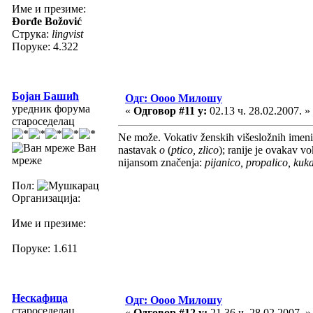
Име и презиме:
Đorđe Božović
Струка:
lingvist
Поруке: 4.322
Бојан Башић
Одг: Оооо Милошу
уредник форума
«
Одговор #11 у:
02.13 ч. 28.02.2007. »
староседелац
Ne može. Vokativ ženskih višesložnih imen
Ван
nastavak
o
(
ptico, zlico
); ranije je ovakav v
мреже
nijansom značenja:
pijanico, propalico, kuka
Пол:
Организација:
Име и презиме:
Поруке: 1.611
Нескафица
Одг: Оооо Милошу
староседелац
«
Одговор #12 у:
21.36 ч. 28.02.2007. »