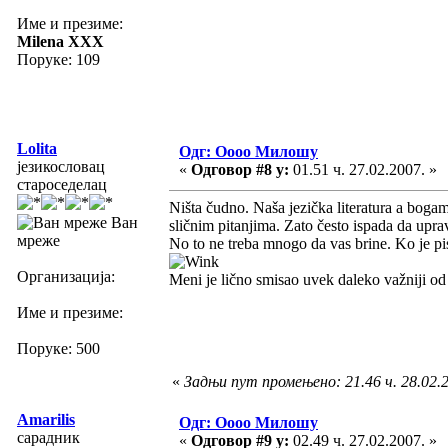
Име и презиме:
Milena XXX
Поруке: 109
Lolita
Одг: Оооо Милошу
језикословац
«
Одговор #8 у:
01.51 ч. 27.02.2007. »
староседелац
Ništa čudno. Naša jezička literatura a bogami
Ван
sličnim pitanjima. Zato često ispada da uprav
мреже
No to ne treba mnogo da vas brine. Ko je pi
Организација:
Meni je lično smisao uvek daleko važniji o
Име и презиме:
Поруке: 500
«
Задњи пут промењено: 21.46 ч. 28.02.20
Amarilis
Одг: Оооо Милошу
сарадник
«
Одговор #9 у:
02.49 ч. 27.02.2007. »