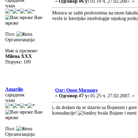
сарадник
«
Одговор #6 у:
01.19 ч. 27.02.2007. »
члан
Moracu se zaliti profesorima na mom fakulte
Ван
vezbi iz Istorijske morfologije srpskog jezi
мреже
Пол:
Организација:
Име и презиме:
Milena XXX
Поруке: 109
Amarilis
Одг: Оооо Милошу
сарадник
«
Одговор #7 у:
01.25 ч. 27.02.2007. »
члан
i, da dodam da se slazem sa Bojanom i gore
Ван
konsultacije!
hvala Bojane i meni s
мреже
Пол:
Организација: