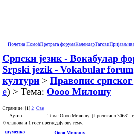
Почетна
Помоћ
Претрага форума
Календар
Тагови
Пријављив
Српски језик - Вокабулар ф
Srpski jezik - Vokabular forum
култури
>
Правопис српског 
e
) > Тема:
Оооо Милошу
Странице: [
1
]
2
Све
Аутор
Тема: Оооо Милошу (Прочитано 30681 п
0 чланова и 1 гост прегледају ову тему.
шуменко
Оооо Милошу