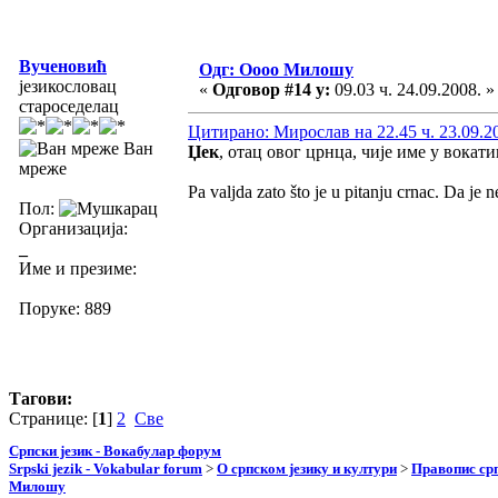
Вученовић
Одг: Оооо Милошу
језикословац
«
Одговор #14 у:
09.03 ч. 24.09.2008. »
староседелац
Цитирано: Мирослав на 22.45 ч. 23.09.2
Ван
Џек
, отац овог црнца, чије име у вока
мреже
Pa valjda zato što je u pitanju crnac. Da je
Пол:
Организација:
_
Име и презиме:
Поруке: 889
Тагови:
Странице: [
1
]
2
Све
Српски језик - Вокабулар форум
Srpski jezik - Vokabular forum
>
О српском језику и култури
>
Правопис срп
Милошу