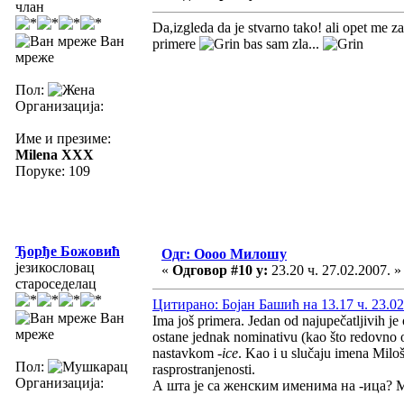
члан
Da,izgleda da je stvarno tako! ali opet me
Ван
primere
bas sam zla...
мреже
Пол:
Организација:
Име и презиме:
Milena XXX
Поруке: 109
Ђорђе Божовић
Одг: Оооо Милошу
језикословац
«
Одговор #10 у:
23.20 ч. 27.02.2007. »
староседелац
Цитирано: Бојан Башић на 13.17 ч. 23.02
Ван
Ima još primera. Jedan od najupečatljivih j
мреже
ostane jednak nominativu (kao što redovno o
nastavkom
-ice
. Kao i u slučaju imena Milo
Пол:
rasprostranjenosti.
Организација:
А шта је са женским именима на -ица?