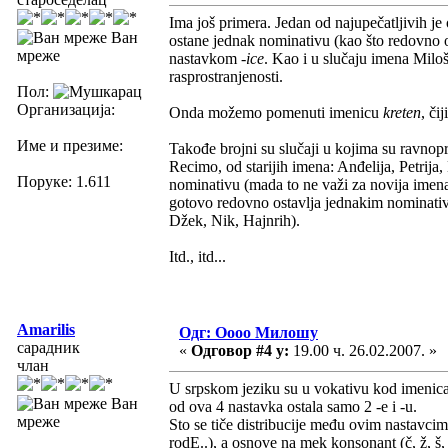
Ima još primera. Jedan od najupečatljivih j
Ван
ostane jednak nominativu (kao što redovno o
мреже
nastavkom
-ice
. Kao i u slučaju imena Milo
rasprostranjenosti.
Пол:
Организација:
Onda možemo pomenuti imenicu
kreten
, či
Име и презиме:
Takođe brojni su slučaji u kojima su ravnop
Recimo, od starijih imena: Anđelija, Petrija,
Поруке: 1.611
nominativu (mada to ne važi za novija imena,
gotovo redovno ostavlja jednakim nominativ
Džek, Nik, Hajnrih).
Itd., itd...
Amarilis
Одг: Оооо Милошу
сарадник
«
Одговор #4 у:
19.00 ч. 26.02.2007. »
члан
U srpskom jeziku su u vokativu kod imenica 
Ван
od ova 4 nastavka ostala samo 2 -e i -u.
мреже
Sto se tiče distribucije među ovim nastavci
rodE..), a osnove na mek konsonant (č, ž, š, lj