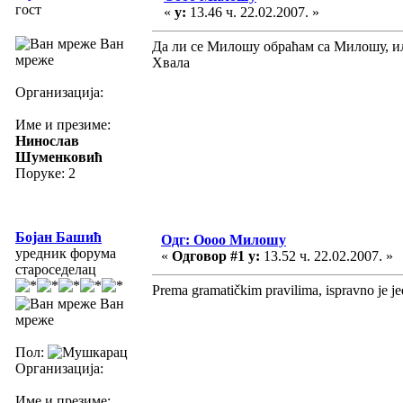
гост
«
у:
13.46 ч. 22.02.2007. »
Ван
Да ли се Милошу обраћам са Милошу, 
мреже
Хвала
Организација:
Име и презиме:
Нинослав
Шуменковић
Поруке: 2
Бојан Башић
Одг: Оооо Милошу
уредник форума
«
Одговор #1 у:
13.52 ч. 22.02.2007. »
староседелац
Prema gramatičkim pravilima, ispravno je j
Ван
мреже
Пол:
Организација:
Име и презиме: