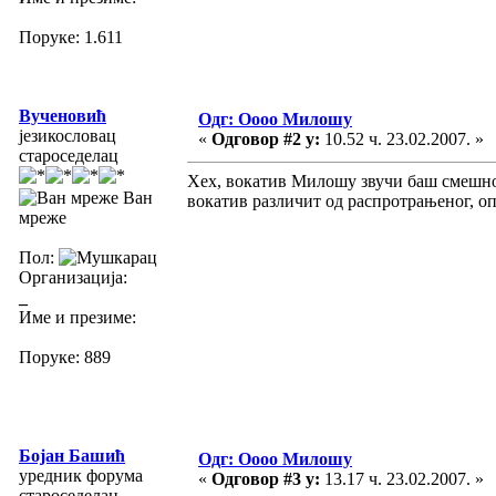
Поруке: 1.611
Вученовић
Одг: Оооо Милошу
језикословац
«
Одговор #2 у:
10.52 ч. 23.02.2007. »
староседелац
Хех, вокатив Милошу звучи баш смешно.
Ван
вокатив различит од распротрањеног, о
мреже
Пол:
Организација:
_
Име и презиме:
Поруке: 889
Бојан Башић
Одг: Оооо Милошу
уредник форума
«
Одговор #3 у:
13.17 ч. 23.02.2007. »
староседелац