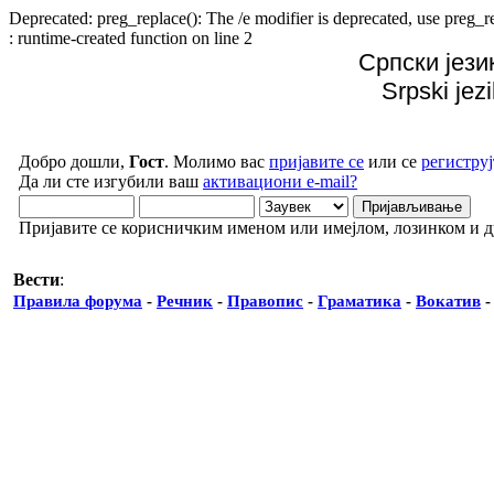
Deprecated: preg_replace(): The /e modifier is deprecated, use preg
: runtime-created function on line 2
Српски јези
Srpski jez
Добро дошли,
Гост
. Молимо вас
пријавите се
или се
региструј
Да ли сте изгубили ваш
активациони e-mail?
Пријавите се корисничким именом или имејлом, лозинком и 
Вести
:
Правила форума
-
Речник
-
Правопис
-
Граматика
-
Вокатив