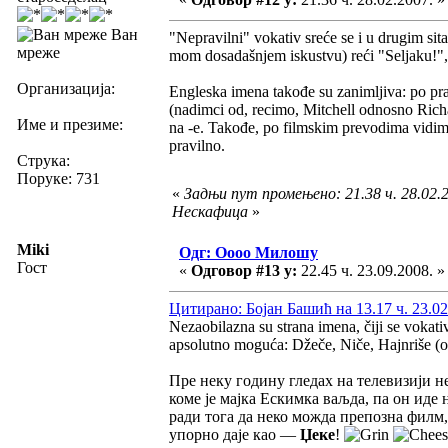
Ван
"Nepravilni" vokativ sreće se i u drugim sit
мреже
mom dosadašnjem iskustvu) reći "Seljaku!", 
Организација:
Engleska imena takođe su zanimljiva: po pra
(nadimci od, recimo, Mitchell odnosno Rich
Име и презиме:
na -e. Takođe, po filmskim prevodima vidim 
pravilno.
Струка:
Поруке: 731
«
Задњи пут промењено: 21.38 ч. 28.02.2
Нескафица
»
Miki
Одг: Оооо Милошу
Гост
«
Одговор #13 у:
22.45 ч. 23.09.2008. »
Цитирано: Бојан Башић на 13.17 ч. 23.02
Nezaobilazna su strana imena, čiji se vokat
apsolutno moguća: Džeče, Niče, Hajnriše (o
Пре неку годину гледах на телевизији н
коме је мајка Ескимка ваљда, па он иде н
ради тога да неко можда препозна филм,
упорно даје као —
Џеке
!