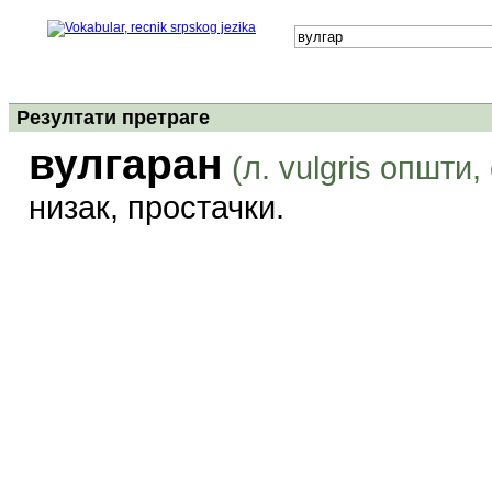
Резултати претраге
вулгаран
(л. vulgris општи
низак, простачки.