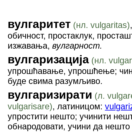
вулгаритет
(нл. vulgaritas)
обичност, простаклук, просташ
изжавања,
вулгарност.
вулгаризација
(нл. vulgar
упрошћавање, упрошћење; чи
буде свима разумљиво.
вулгаризирати
(л. vulga
vulgarisare)
, латиницом:
vulgariz
упростити нешто; учинити нешт
обнародовати, учини да нешто