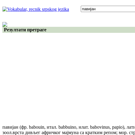
Резултати претраге
павијан
(фр. babouin, итал. babbuino, нлат. babovinus, papio)
, ла
зоол.врста дивљег афричког мајмуна са кратким репом; мор. ст