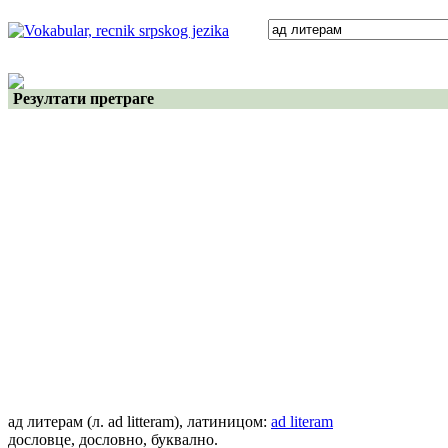
Резултати претраге
ад литерам
(л. ad litteram)
, латиницом:
ad literam
дословце, дословно, буквално.