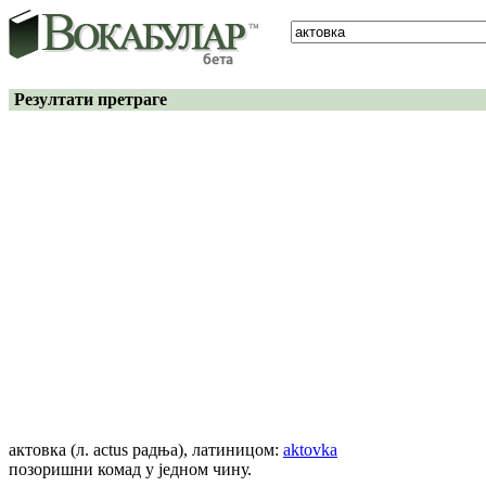
Резултати претраге
актовка
(л. actus радња)
, латиницом:
aktovka
позоришни комад у једном чину.