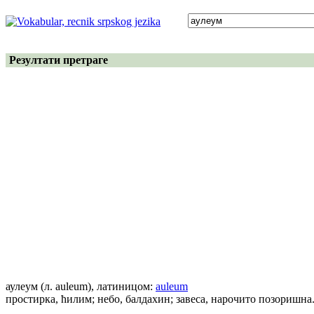
Резултати претраге
аулеум
(л. auleum)
, латиницом:
auleum
простирка, ћилим; небо, балдахин; завеса, нарочито позоришна