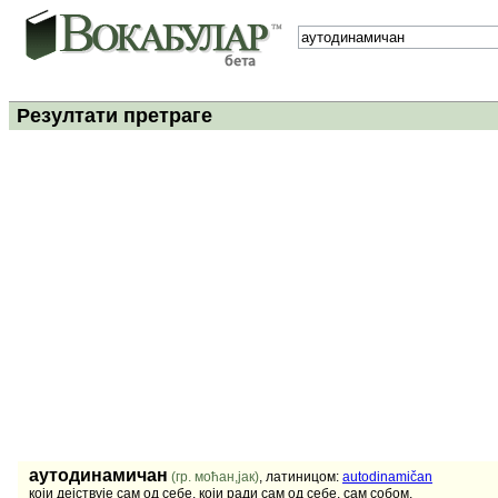
Резултати претраге
аутодинамичан
(гр. моћан,јак)
, латиницом:
autodinamičan
који дејствује сам од себе, који ради сам од себе, сам собом.