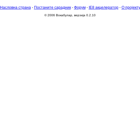
Насловна страна
-
Постаните сарадник
-
Форум
-
IE8 акцелератор
-
О пројект
© 2006 Вокабулар, верзија 0.2.10