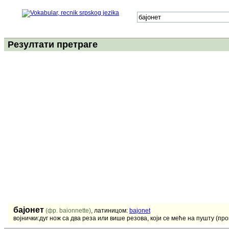
Резултати претраге
бајонет
(фр. baionnette)
, латиницом:
bajonet
војнички:дуг нож са два реза или више резова, који се меће на пушту (прон