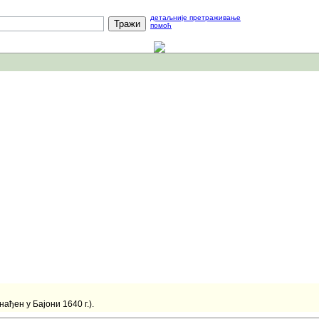
детаљније претраживање
помоћ
ађен у Бајони 1640 г.).