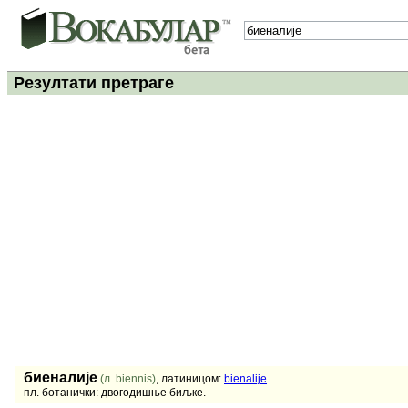
Резултати претраге
биеналије
(л. biennis)
, латиницом:
bienalije
пл. ботанички: двогодишње биљке.