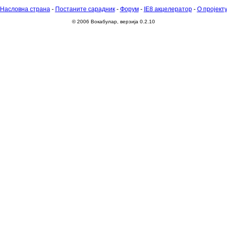
Насловна страна
-
Постаните сарадник
-
Форум
-
IE8 акцелератор
-
О пројект
© 2006 Вокабулар, верзија 0.2.10