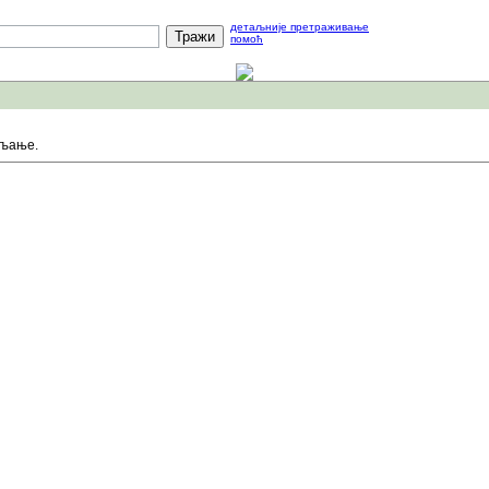
детаљније претраживање
помоћ
вљање.