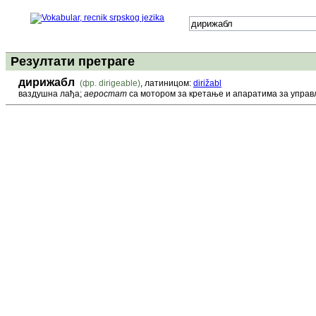
Резултати претраге
дирижабл
(фр. dirigeable)
, латиницом:
dirižabl
ваздушна лађа;
аеростат
са мотором за кретање и апаратима за упра