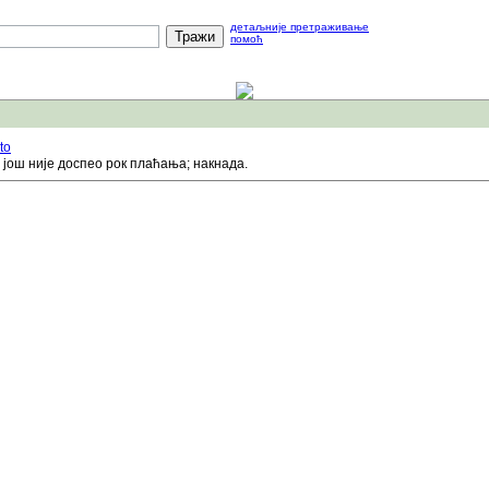
детаљније претраживање
помоћ
to
још није доспео рок плаћања; накнада.