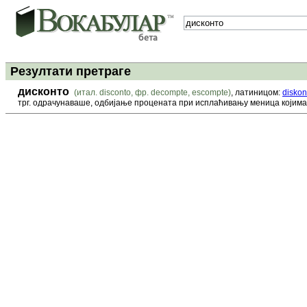
Резултати претраге
дисконто
(итал. disconto, фр. decompte, escompte)
, латиницом:
diskon
трг. одрачунаваше, одбијање процената при исплаћивању меница којима 