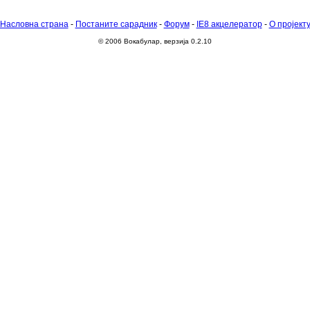
Насловна страна
-
Постаните сарадник
-
Форум
-
IE8 акцелератор
-
О пројект
© 2006 Вокабулар, верзија 0.2.10