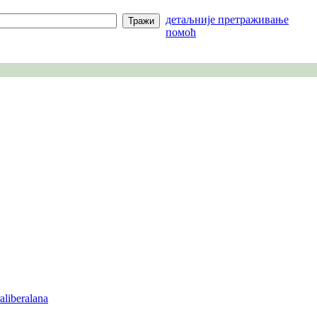
детаљније претраживање
помоћ
raliberalana