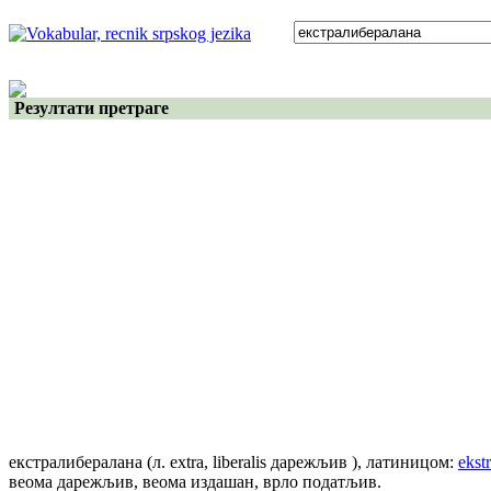
Резултати претраге
екстралибералана
(л. extra, liberalis дарежљив )
, латиницом:
ekst
веома дарежљив, веома издашан, врло податљив.