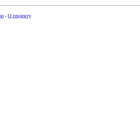
ор
-
О пројекту