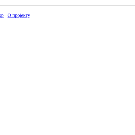
ор
-
О пројекту