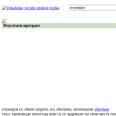
Резултати претраге
елувијум
(л. eluere опрати, нл. eluvium)
, латиницом:
eluvijum
геол. производи непогода који су се задржали на свом месту по