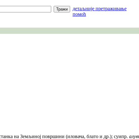
детаљније претраживање
помоћ
станка на Земљиној површини (иловача, блато и др.); суипр.
алув