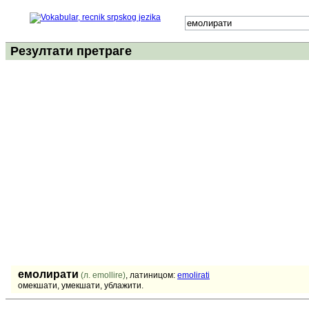
Резултати претраге
емолирати
(л. emollire)
, латиницом:
emolirati
омекшати, умекшати, ублажити.