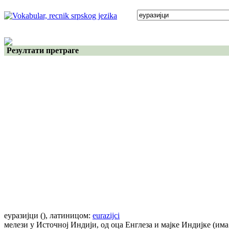
Резултати претраге
еуразијци
()
, латиницом:
eurazijci
мелези у Источној Индији, од оца Енглеза и мајке Индијке (има