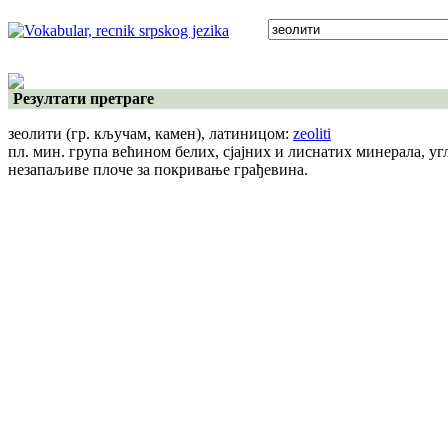
Резултати претраге
зеолити
(гр. кључам, камен)
, латиницом:
zeoliti
пл. мин. група већином белих, сјајних и лиснатих минерала, уг
незапаљиве плоче за покривање грађевина.