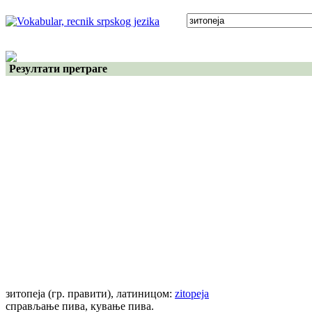
Резултати претраге
зитопеја
(гр. правити)
, латиницом:
zitopeja
справљање пива, кување пива.