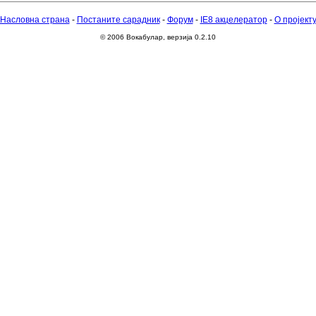
Насловна страна
-
Постаните сарадник
-
Форум
-
IE8 акцелератор
-
О пројект
© 2006 Вокабулар, верзија 0.2.10