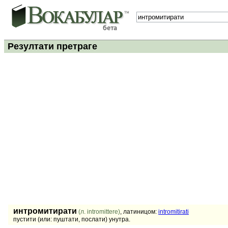
Резултати претраге
интромитирати
(л. intromittere)
, латиницом:
intromitirati
пустити (или: пуштати, послати) унутра.