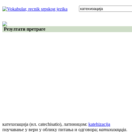
Резултати претраге
катехизација
(нл. catechisatio)
, латиницом:
katehizacija
поучавање у вери у облику питања и одговора;
катихизација
.