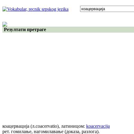
Резултати претраге
коацервација
(л.coacervatio)
, латиницом:
koacervacija
рет. гомилање, нагомилавање (доказа, разлога).