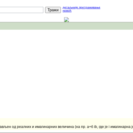
детаљније претраживање
помоћ
љен од реалних и имагинарних величина (на пр. а+б ib, где је i имагинарна јед