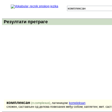
Резултати претраге
комплексан
(л.complexus)
, латиницом:
kompleksan
сложен, састављен од делова повезаних међу собом; заплетен; мит. састав