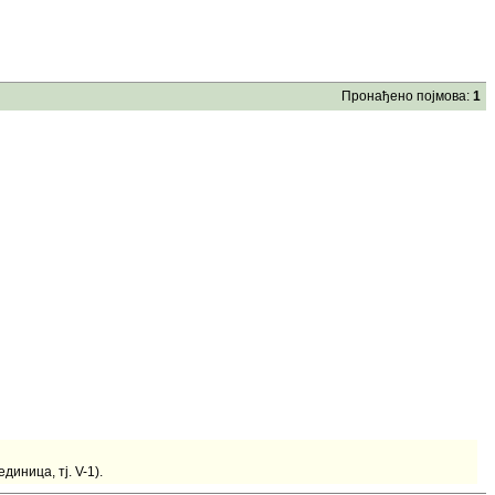
Пронађено појмова:
1
иница, тј. V-1).