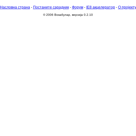
Насловна страна
-
Постаните сарадник
-
Форум
-
IE8 акцелератор
-
О пројект
© 2006 Вокабулар, верзија 0.2.10