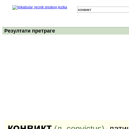
Резултати претраге
конвикт
(л. convictus)
, лат