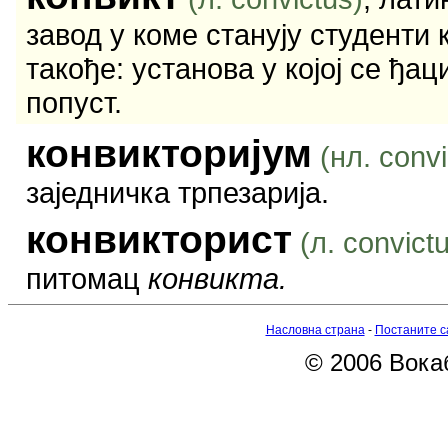
завод у коме станују студенти 
такође: установа у којој се ђа
попуст.
конвикторијум
(нл. conv
заједничка трпезарија.
конвикторист
(л. convict
питомац
конвикта.
Насловна страна
-
Постаните с
© 2006 Вокаб