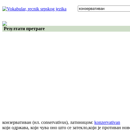
Резултати претраге
конзервативан
(нл. conservativus)
, латиницом:
konzervativan
који одржава, који чува оно што се затекло,који је противан но