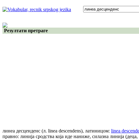
Резултати претраге
линеа десценденс
(л. linea descendens)
, латиницом:
linea descend
правно: линија сродства која иде наниже, силазна линија (деца,