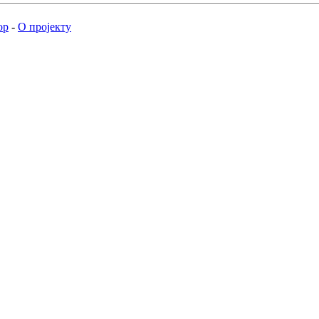
ор
-
О пројекту