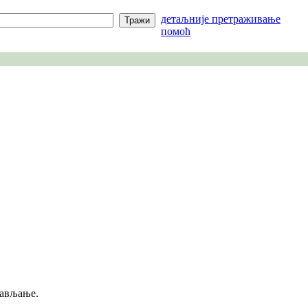
детаљније претраживање
помоћ
бављање.