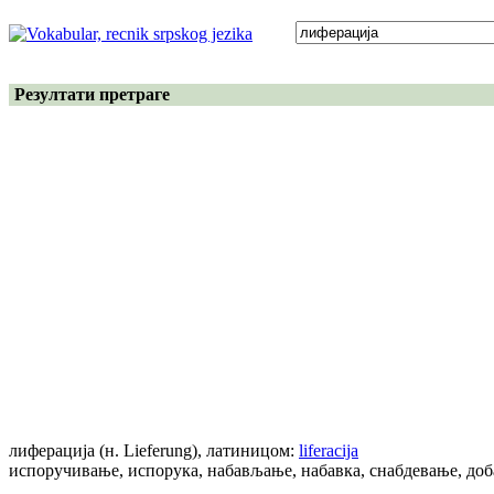
Резултати претраге
лиферација
(н. Lieferung)
, латиницом:
liferacija
испоручивање, испорука, набављање, набавка, снабдевање, до