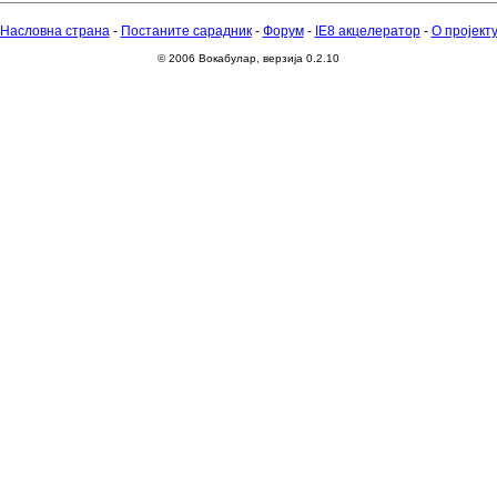
Насловна страна
-
Постаните сарадник
-
Форум
-
IE8 акцелератор
-
О пројект
© 2006 Вокабулар, верзија 0.2.10