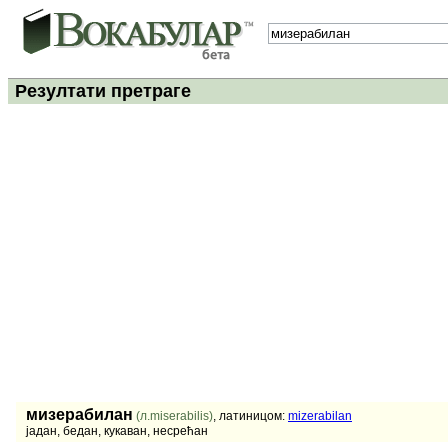
Резултати претраге
мизерабилан
(л.miserabilis)
, латиницом:
mizerabilan
јадан, бедан, кукаван, несрећан