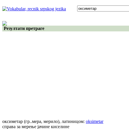
Резултати претраге
оксиметар
(гр..мера, мерило)
, латиницом:
oksimetar
справа за мерење јачине киселине