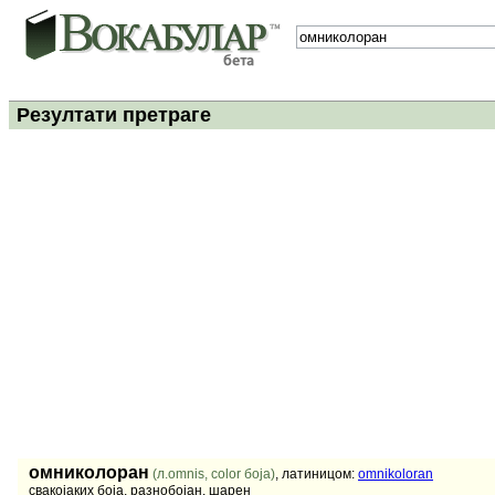
Резултати претраге
омниколоран
(л.omnis, color боја)
, латиницом:
omnikoloran
свакојаких боја, разнобојан, шарен