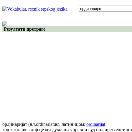
Резултати претраге
ординаријат
(нл.ordinariatus)
, латиницом:
ordinarijat
код католика: дијецезни духовни управни суд под претседништ