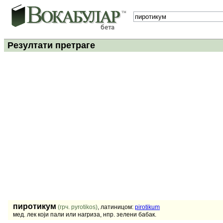
Резултати претраге
пиротикум
(грч. pyrotikos)
, латиницом:
pirotikum
мед. лек који пали или нагриза, нпр. зелени бабак.