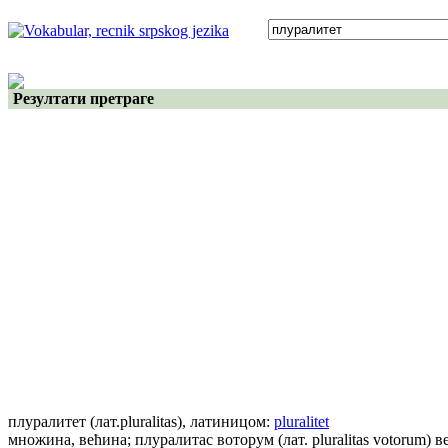
Резултати претраге
плуралитет
(лат.pluralitas)
, латиницом:
pluralitet
множина, већина; плуралитас воторум (лат. pluralitas votorum) в