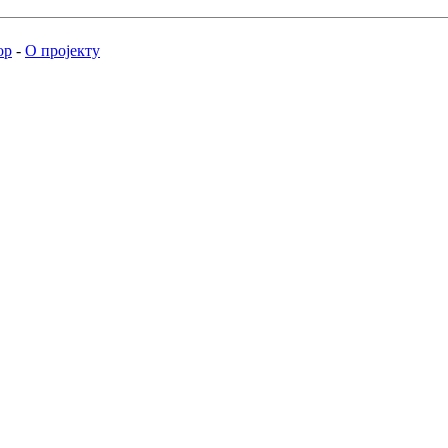
ор
-
О пројекту