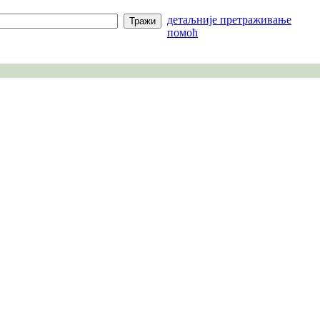
детаљније претраживање
помоћ