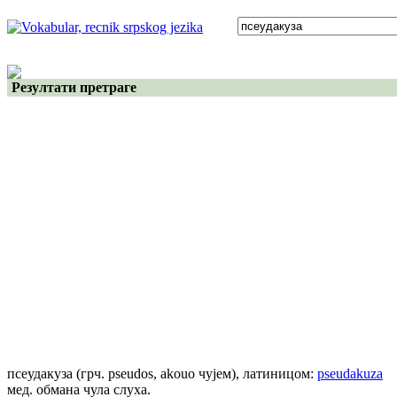
Резултати претраге
псеудакуза
(грч. pseudos, akouo чујем)
, латиницом:
pseudakuza
мед. обмана чула слуха.