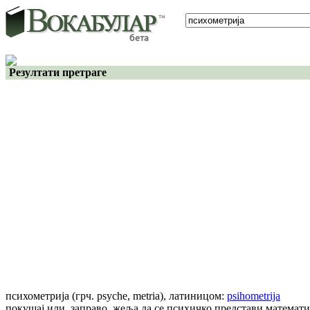
Резултати претраге
психометрија
(грч. psyche, metria)
, латиницом:
psihometrija
покушај или, заправо, жеља да се психичко представи математ