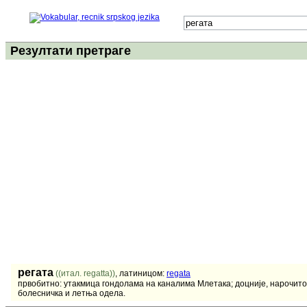
Резултати претраге
регата
((итал. regatta))
, латиницом:
regata
првобитно: утакмица гондолама на каналима Млетака; доцније, нарочито у
болесничка и летња одела.