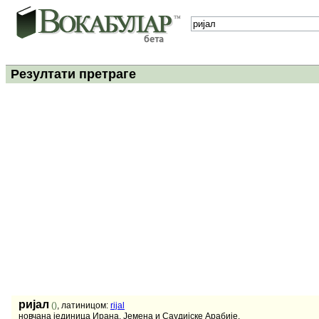
Резултати претраге
ријал
()
, латиницом:
rijal
новчана јединица Ирана, Јемена и Саудијске Арабије.