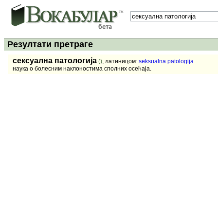
Резултати претраге
сексуална патологија
()
, латиницом:
seksualna patologija
наука о болесним наклоностима сполних осећаја.