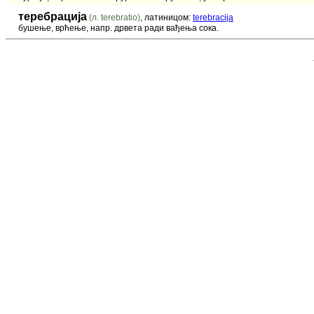
теребрација
(л. terebratio)
, латиницом:
terebracija
бушење, врћење, напр. дрвета ради вађења сока.