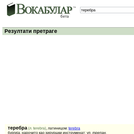
Резултати претраге
теребра
(л. terebra)
, латиницом:
terebra
бургија, нарочито као хируршки инструменат; уп.
трепан.