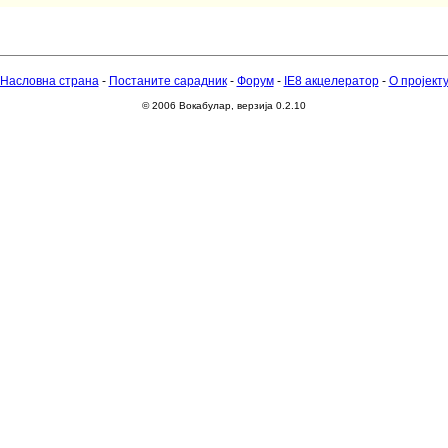
Насловна страна
-
Постаните сарадник
-
Форум
-
IE8 акцелератор
-
О пројект
© 2006 Вокабулар, верзија 0.2.10