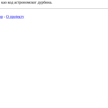
 као код астрономског дурбина.
ор
-
О пројекту