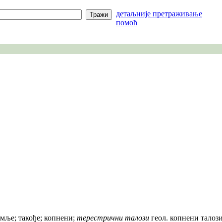
детаљније претраживање
помоћ
емље; такође; копнени;
терестрични талози
геол. копнени талози