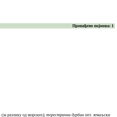
Пронађено појмова:
1
 (за разлику од морских);
терестрични дурбин
опт. земаљски