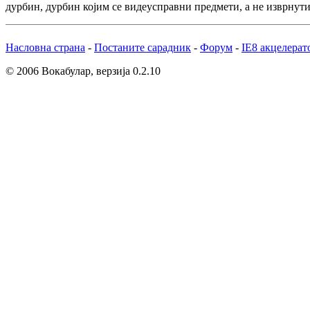
дурбин, дурбин којим се видеусправни предмети, а не изврнути
Насловна страна
-
Постаните сарадник
-
Форум
-
IE8 акцелерат
© 2006 Вокабулар, верзија 0.2.10