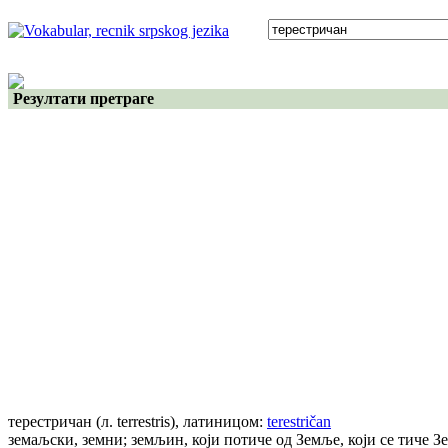
Резултати претраге
терестричан
(л. terrestris)
, латиницом:
terestričan
земаљски, земни; земљин, који потиче од Земље, који се тиче З