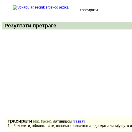
Резултати претраге
трасирати
(фр. tracer)
, латиницом:
trasirati
1. обележити, обележавати, означити, означвати, одредити линију пута и