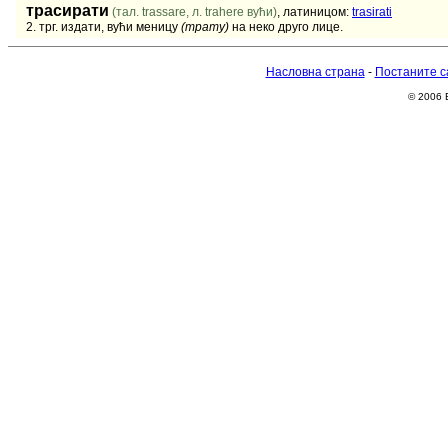
трасирати
(тал. trassare, л. trahere вући)
, латиницом:
trasirati
2. трг. издати, вући меницу
(трату)
на неко друго лице.
Насловна страна
-
Постаните с
© 2006 