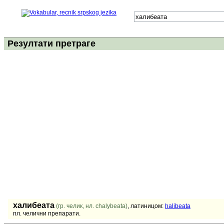
Резултати претраге
халибеата
(гр. челик, нл. chalybeata)
, латиницом:
halibeata
пл. челични препарати.