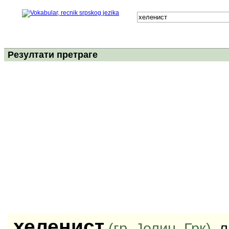
Резултати претраге
хеленист
(гр. Јелин, Грк)
, 