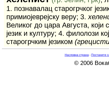
1. познавалац старогрчког језика
примиојеврејску веру; 3.
хелен
Великог до цара Августа, који 
језик и културу; 4. филолози к
старогрчким језиком
(грецисти
Насловна страна
-
Постаните с
© 2006 Вокаб