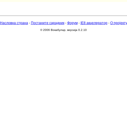
Насловна страна
-
Постаните сарадник
-
Форум
-
IE8 акцелератор
-
О пројект
© 2006 Вокабулар, верзија 0.2.10