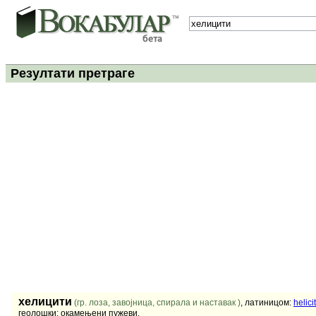
Резултати претраге
хелицити
(гр. лоза, завојница, спирала и наставак )
, латиницом:
helicit
геолошки: окамењени пужеви.