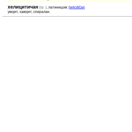
хелицитичан
(гр. )
, латиницом:
helicitičan
увојит, завојит, спиралан.