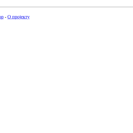
ор
-
О пројекту