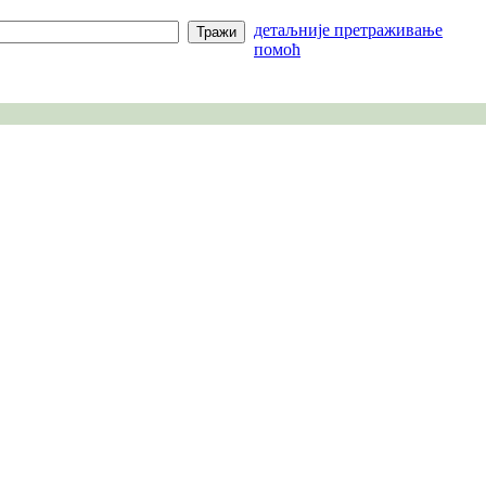
детаљније претраживање
помоћ