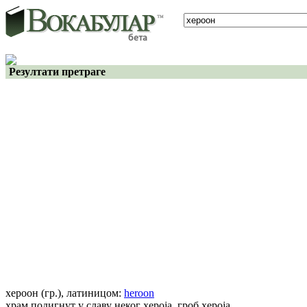
Резултати претраге
хероон
(гр.)
, латиницом:
heroon
храм подигнут у славу неког хероја, гроб хероја.