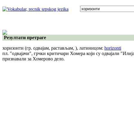
Резултати претраге
хоризонти
(гр. одвајам, растављам, )
, латиницом:
horizonti
пл. "одвајачи", грчки критичари Хомера који су одвајали "Илиј
признавали за Хомерово дело.