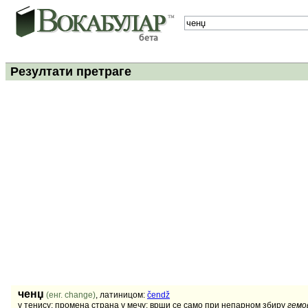
Резултати претраге
ченџ
(енг. change)
, латиницом:
čendž
у тенису: промена страна у мечу; врши се само при непарном збиру
гемо