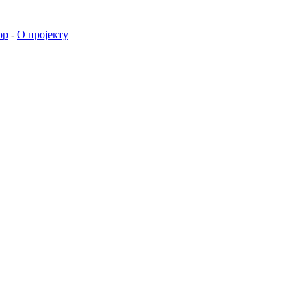
ор
-
О пројекту