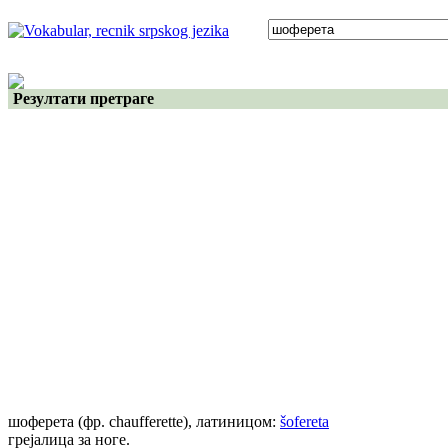
Резултати претраге
шоферета
(фр. chaufferette)
, латиницом:
šofereta
грејалица за ноге.