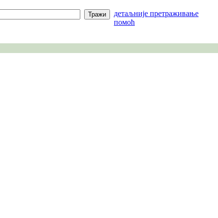
детаљније претраживање
помоћ