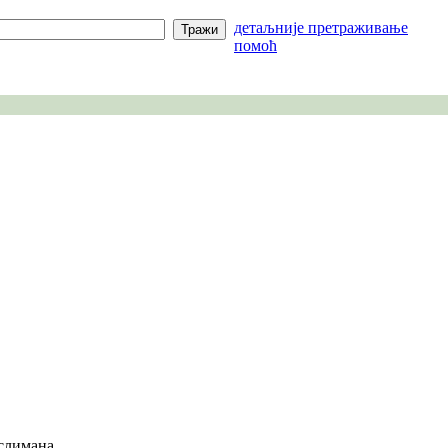
детаљније претраживање
помоћ
слимана.