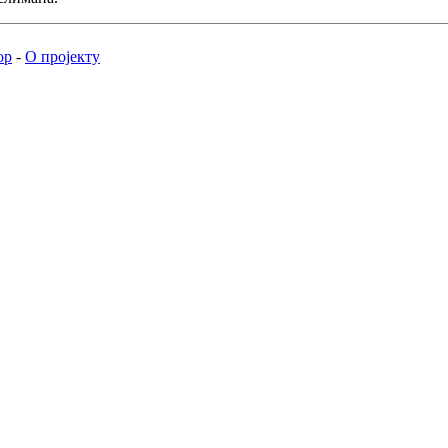
ор
-
О пројекту