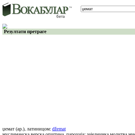
Резултати претраге
џемат
(ар.)
, латиницом:
džemat
муслиманска верска општина, парохија; заједничка молитва ми