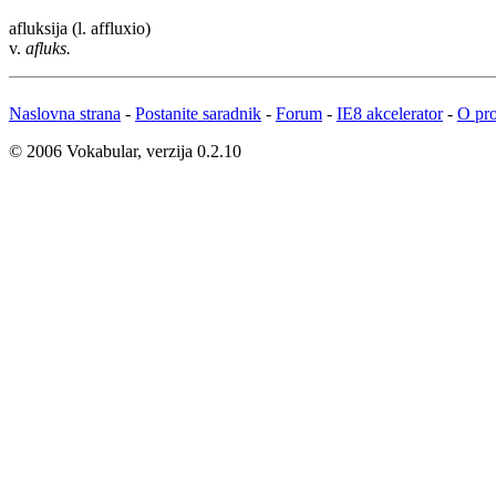
afluksija
(l. affluxio)
v.
afluks.
Naslovna strana
-
Postanite saradnik
-
Forum
-
IE8 akcelerator
-
O pro
© 2006 Vokabular, verzija 0.2.10