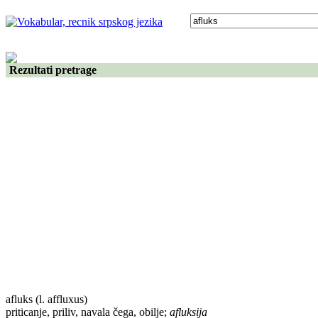
Rezultati pretrage
afluks
(l. affluxus)
priticanje, priliv, navala čega, obilje;
afluksija