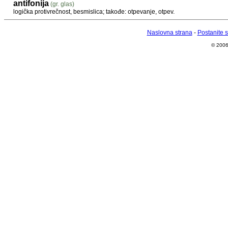
antifonija
(gr. glas)
logička protivrečnost, besmislica; takođe: otpevanje, otpev.
Naslovna strana
-
Postanite 
© 2006 