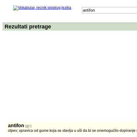
Rezultati pretrage
antifon
(gr.)
otpev; spravica od gume koja se stavlja u uši da bi se onemogućilo dopiranje 